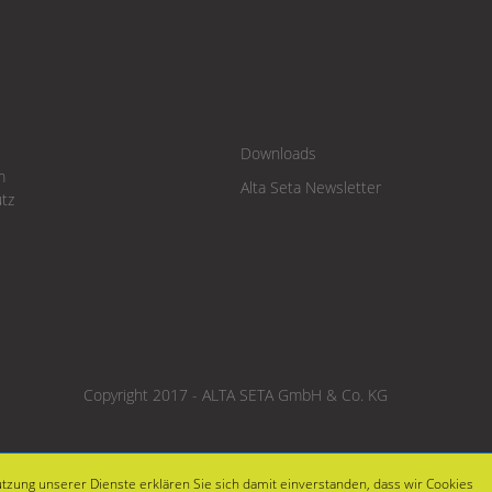
Downloads
m
Alta Seta Newsletter
tz
Copyright 2017 - ALTA SETA GmbH & Co. KG
utzung unserer Dienste erklären Sie sich damit einverstanden, dass wir Cookies